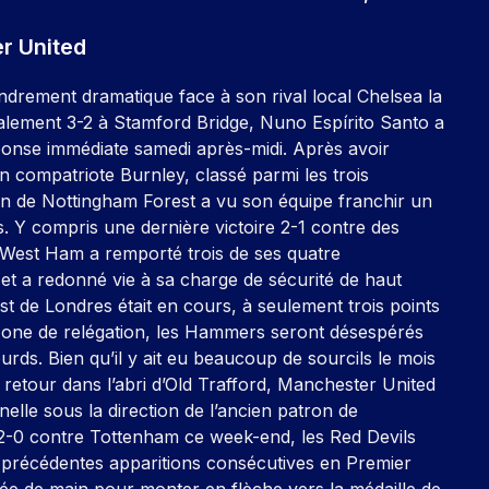
r United
drement dramatique face à son rival local Chelsea la
finalement 3-2 à Stamford Bridge, Nuno Espírito Santo a
onse immédiate samedi après-midi. Après avoir
n compatriote Burnley, classé parmi les trois
tron de Nottingham Forest a vu son équipe franchir un
 Y compris une dernière victoire 2-1 contre des
 West Ham a remporté trois de ses quatre
et a redonné vie à sa charge de sécurité de haut
st de Londres était en cours, à seulement trois points
 zone de relégation, les Hammers seront désespérés
rds. Bien qu’il y ait eu beaucoup de sourcils le mois
n retour dans l’abri d’Old Trafford, Manchester United
lle sous la direction de l’ancien patron de
2-0 contre Tottenham ce week-end, les Red Devils
 précédentes apparitions consécutives en Premier
e de main pour monter en flèche vers la médaille de