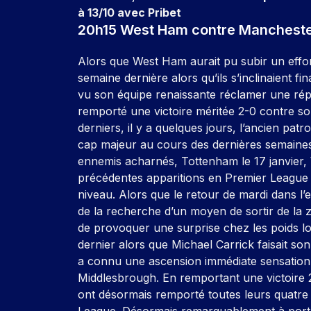
à 13/10 avec Pribet
20h15 West Ham contre Mancheste
Alors que West Ham aurait pu subir un effon
semaine dernière alors qu’ils s’inclinaient 
vu son équipe renaissante réclamer une rép
remporté une victoire méritée 2-0 contre so
derniers, il y a quelques jours, l’ancien pa
cap majeur au cours des dernières semaines.
ennemis acharnés, Tottenham le 17 janvier,
précédentes apparitions en Premier League 
niveau. Alors que le retour de mardi dans l’e
de la recherche d’un moyen de sortir de la
de provoquer une surprise chez les poids lou
dernier alors que Michael Carrick faisait so
a connu une ascension immédiate sensationne
Middlesbrough. En remportant une victoire 
ont désormais remporté toutes leurs quatre
League. Désormais remarquablement à porté