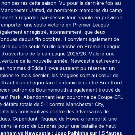
 non désirés cette saison. Vu pour la dernière fois au
0 à Manchester United, de nombreux membres du camp
ent à regarder par-dessus leur épaule en prévision
 remporter une seule victoire en Premier League
t également enregistré, étonnamment, que deux
fondues depuis fin octobre. Il convient également de
gistré qu’une seule feuille blanche en Premier League
d d’ouverture de la campagne 2025/26. Malgré une
ouverture de la nouvelle année, Newcastle est revenu
e les hommes d’Eddie Howe auraient pu réserver un
ampions le mois dernier, les Magpies sont au cœur de
frant d’un chagrin tardif à domicile contre Brentford
 l’ancien patron de Bournemouth a également trouvé de
James’ Park. Abandonnant leur couronne de Coupe EFL
ne défaite totale de 5-1 contre Manchester City,
atailles consécutives contre des adversaires de
dues. Cependant, l’équipe de Howe a remporté une
t dans le nord de Londres pour une bataille de haut
tenham vs Newcastle : Joao Palhinha sur 1,5 fautes