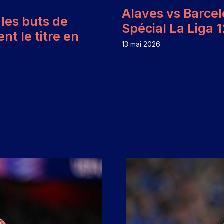
Alaves vs Barcel
les buts de
Spécial La Liga 1
nt le titre en
13 mai 2026