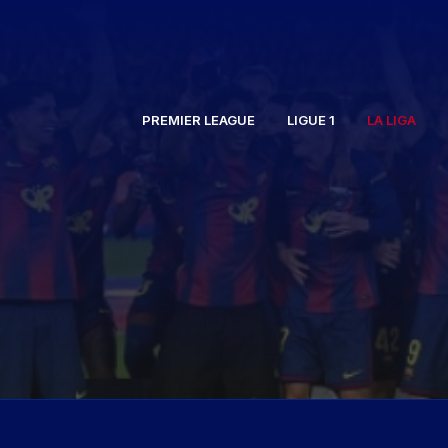
Aller
au
contenu
PREMIER LEAGUE
LIGUE 1
LA LIGA