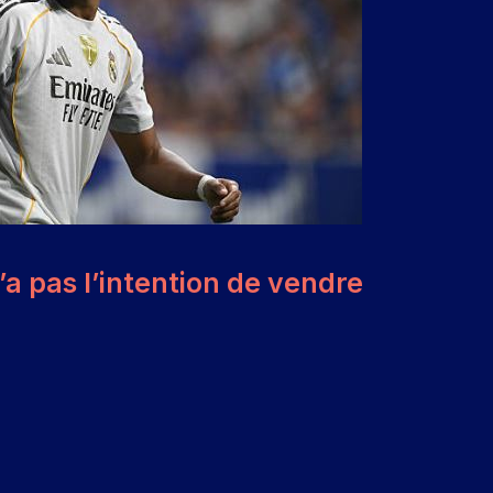
’a pas l’intention de vendre