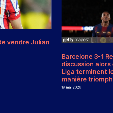
de vendre Julian
Barcelone 3-1 Rea
discussion alors
Liga terminent 
manière triomph
19 mai 2026