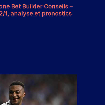
one Bet Builder Conseils –
2/1, analyse et pronostics