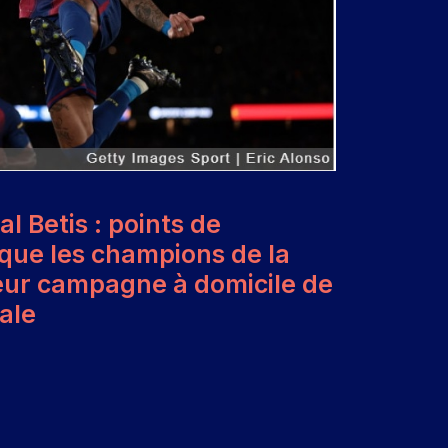
l Betis : points de
 que les champions de la
leur campagne à domicile de
ale