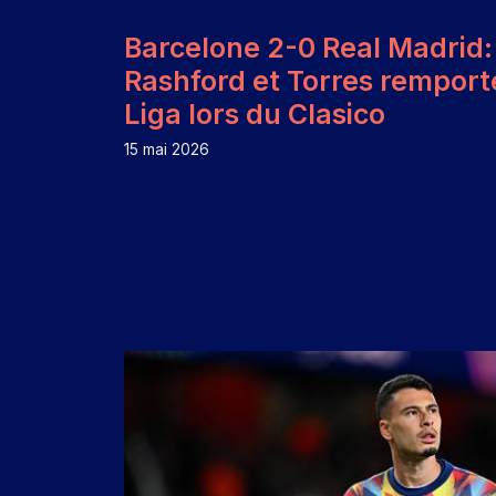
Barcelone 2-0 Real Madrid: 
Rashford et Torres remporte
Liga lors du Clasico
15 mai 2026