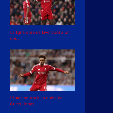
La ligne dure de Liverpool a un
coût
L’Inter poursuit sa quête de
Curtis Jones