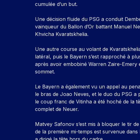
cumulée d’un but.
Une décision fluide du PSG a conduit Dembele 
vainqueur du Ballon d’Or battant Manuel Neu
Khvicha Kvaratskhelia.
Une autre course au volant de Kvaratskhelia 
latéral, puis le Bayern s’est rapproché à pl
après avoir embobiné Warren Zaire-Emery et
sommet.
Le Bayern a également vu un appel au penal
le bras de Joao Neves, et le duo du PSG a 
le coup franc de Vitinha a été hoché de la t
complet de Neuer.
Matvey Safonov s’est mis à bloquer le tir d
de la première mi-temps est survenue dans 
a dirigé la tête hors du cadre.