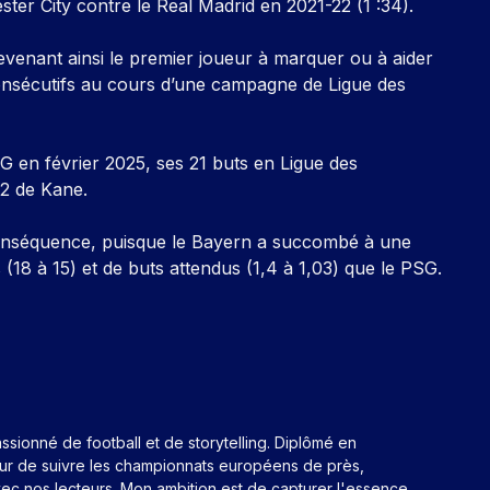
er City contre le Real Madrid en 2021-22 (1 :34).
evenant ainsi le premier joueur à marquer ou à aider
consécutifs au cours d’une campagne de Ligue des
G en février 2025, ses 21 buts en Ligue des
22 de Kane.
onséquence, puisque le Bayern a succombé à une
s (18 à 15) et de buts attendus (1,4 à 1,03) que le PSG.
assionné de football et de storytelling. Diplômé en
eur de suivre les championnats européens de près,
ec nos lecteurs. Mon ambition est de capturer l'essence