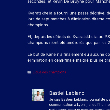
secondes) et Kevin De Bruyne pour Manchest
Kvaratskhelia a fourni une passe décisive, d
lors de sept matches à élimination directe 
champions.
Et, depuis les débuts de Kvaratskhelia au PS
champions n’ont été améliorés que par les 
Le but de Kane n’a finalement eu aucune c
élimination en demi-finale malgré plus de tir
Catégories
Ligue des champions
Bastiel Leblanc
Je suis Bastien Leblanc, journaliste p
communication à Lyon, j'ai eu l'honn
partageant chaque moment crucial av