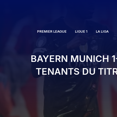
Aller
au
contenu
PREMIER LEAGUE
LIGUE 1
LA LIGA
BAYERN MUNICH 1-
TENANTS DU TIT