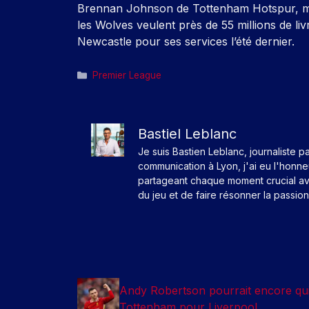
Brennan Johnson de Tottenham Hotspur, ma
les Wolves veulent près de 55 millions de liv
Newcastle pour ses services l’été dernier.
Catégories
Premier League
Bastiel Leblanc
Je suis Bastien Leblanc, journaliste p
communication à Lyon, j'ai eu l'honn
partageant chaque moment crucial av
du jeu et de faire résonner la passio
Andy Robertson pourrait encore qui
Tottenham pour Liverpool