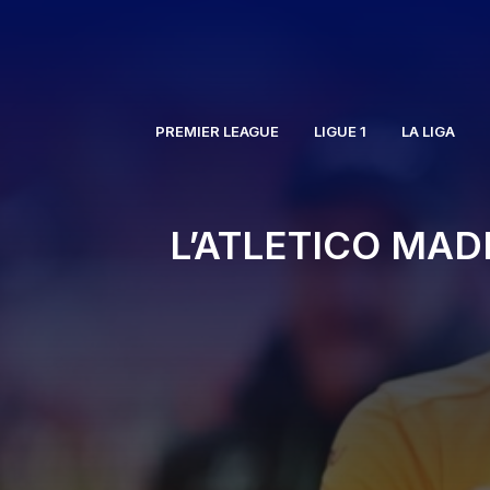
Aller
au
contenu
PREMIER LEAGUE
LIGUE 1
LA LIGA
L’ATLETICO MA