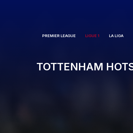
Aller
au
contenu
PREMIER LEAGUE
LIGUE 1
LA LIGA
TOTTENHAM HOTS