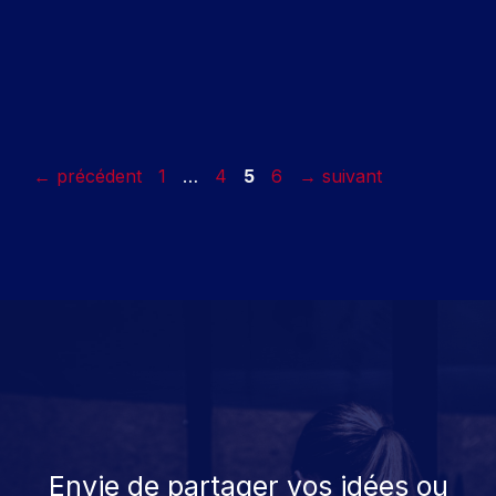
Page
Page
Page
Page
←
précédent
1
…
4
5
6
→
suivant
Envie de partager vos idées ou