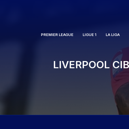
Aller
au
contenu
PREMIER LEAGUE
LIGUE 1
LA LIGA
LIVERPOOL CIB